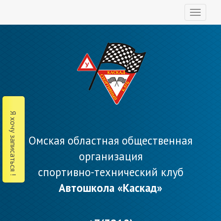
Toggl
naviga
Я хочу записаться !
Омская областная общественная
организация
спортивно-технический клуб
Автошкола «Каскад»