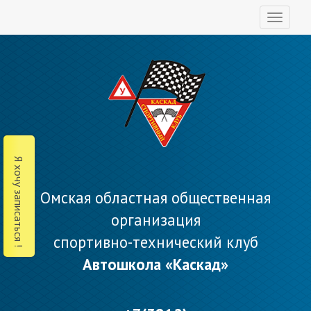
Toggl
naviga
Я хочу записаться !
Омская областная общественная
организация
спортивно-технический клуб
Автошкола «Каскад»