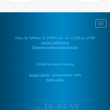
Пер
нави
Омск
,
Пр. Губкина, 35
,
644035
(пн. - пт. с 10.00 до 19.00)
kaskad_stk@mail.ru
Политика конфиденциальности
2026©
Автошкола Каскад
Golden Studio
- продвижение сайта
Карта сайта
38-49-59
+7(3812)