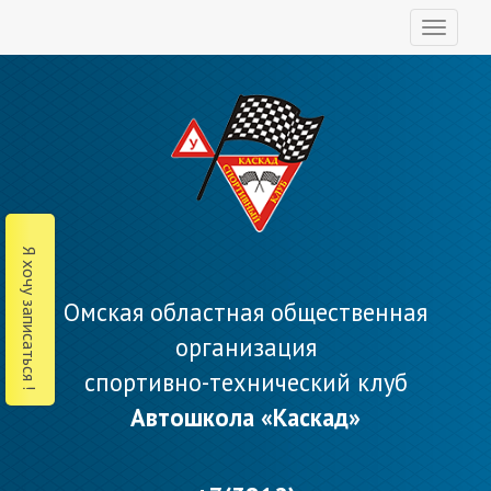
Toggl
naviga
Я хочу записаться !
Омская областная общественная
организация
спортивно-технический клуб
Автошкола «Каскад»